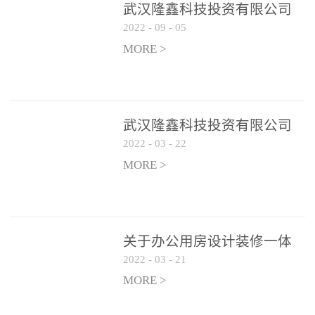
武汉隆鑫科技投资有限公司
2022
-
09
-
05
办公用房 空调设备供应商公
开遴选公告
MORE >
武汉隆鑫科技投资有限公司
2022
-
03
-
22
招聘实施方案
MORE >
关于办公用房设计装修一体
2022
-
03
-
21
化项目 跟踪审计和监理单位
遴选结果的公告
MORE >