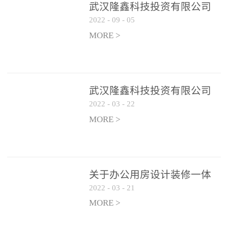
武汉隆鑫科技投资有限公司
2022
-
09
-
05
办公用房 空调设备供应商公
开遴选公告
MORE >
武汉隆鑫科技投资有限公司
2022
-
03
-
22
招聘实施方案
MORE >
关于办公用房设计装修一体
2022
-
03
-
21
化项目 跟踪审计和监理单位
遴选结果的公告
MORE >