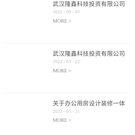
武汉隆鑫科技投资有限公司
2022
-
09
-
05
办公用房 空调设备供应商公
开遴选公告
MORE >
武汉隆鑫科技投资有限公司
2022
-
03
-
22
招聘实施方案
MORE >
关于办公用房设计装修一体
2022
-
03
-
21
化项目 跟踪审计和监理单位
遴选结果的公告
MORE >