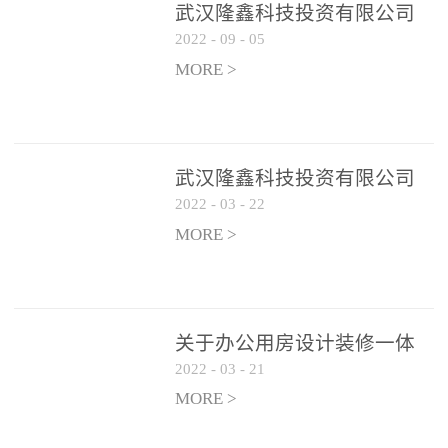
武汉隆鑫科技投资有限公司
2022
-
09
-
05
办公用房 空调设备供应商公
开遴选公告
MORE >
武汉隆鑫科技投资有限公司
2022
-
03
-
22
招聘实施方案
MORE >
关于办公用房设计装修一体
2022
-
03
-
21
化项目 跟踪审计和监理单位
遴选结果的公告
MORE >