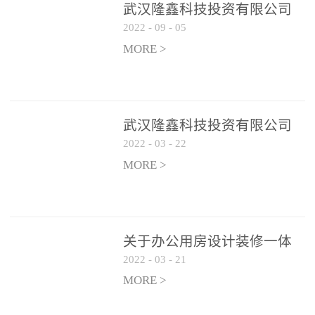
武汉隆鑫科技投资有限公司
2022
-
09
-
05
办公用房 空调设备供应商公
开遴选公告
MORE >
武汉隆鑫科技投资有限公司
2022
-
03
-
22
招聘实施方案
MORE >
关于办公用房设计装修一体
2022
-
03
-
21
化项目 跟踪审计和监理单位
遴选结果的公告
MORE >