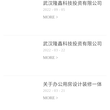
武汉隆鑫科技投资有限公司
2022
-
09
-
05
办公用房 空调设备供应商公
开遴选公告
MORE >
武汉隆鑫科技投资有限公司
2022
-
03
-
22
招聘实施方案
MORE >
关于办公用房设计装修一体
2022
-
03
-
21
化项目 跟踪审计和监理单位
遴选结果的公告
MORE >