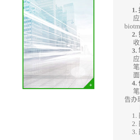
1.
应
bi
2.
收
3.
应
笔
面
4.
笔
告办
1.
2.
3.