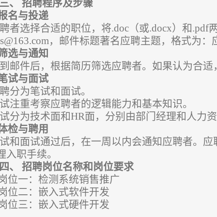
三、
招聘程序及步骤
报名与投递
聘者选择合适的职位，将
.doc
（或
.
docx
）
和
.pdf
otms@163.com，邮件标题著名应聘主题，格式为
筛选与通知
到邮件后，根据简历筛选应聘者。如果认为合适
笔试与面试
聘分为笔试和面试。
试注重考察应聘者的逻辑能力和基本知识。
试分为技术面和
HR面，分别由部门经理和人力
体检与聘用
试和面试通过后，在一周以内会通知应聘者。应
理入职手续。
四、
招聘岗位名称和岗位要求
岗位一：检测系统销售推广
岗位二：嵌入式软件开发
岗位三：嵌入式硬件开发