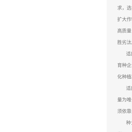
求，选
扩大作
高质量
胜劣汰
适
育种企
化种植
适
量为唯
须依靠
种