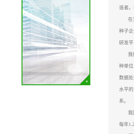
造者。
在
种子企
研发平
我
种单位
数据处
水平的
系。
我
每年1