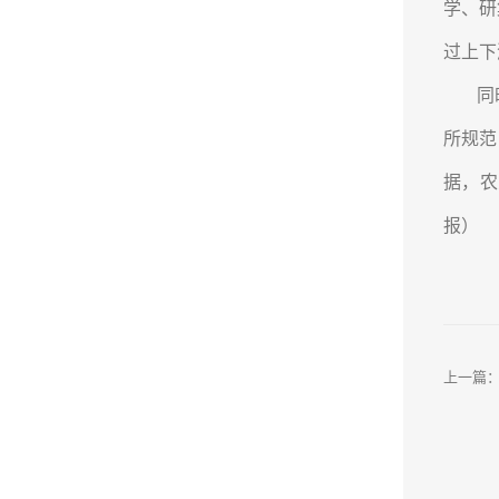
学、研
过上下
同
所规范
据，农
报）
上一篇