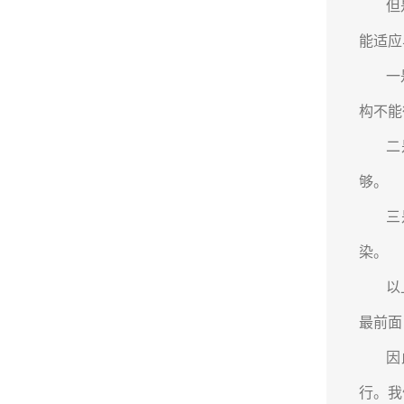
但
能适应
一
构不能
二
够。
三
染。
以
最前面
因
行。我