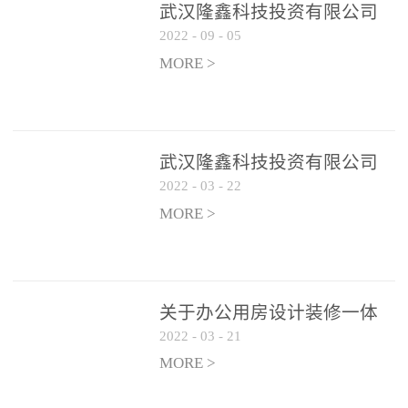
武汉隆鑫科技投资有限公司
2022
-
09
-
05
办公用房 空调设备供应商公
开遴选公告
MORE >
武汉隆鑫科技投资有限公司
2022
-
03
-
22
招聘实施方案
MORE >
关于办公用房设计装修一体
2022
-
03
-
21
化项目 跟踪审计和监理单位
遴选结果的公告
MORE >