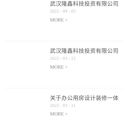
武汉隆鑫科技投资有限公司
2022
-
09
-
05
办公用房 空调设备供应商公
开遴选公告
MORE >
武汉隆鑫科技投资有限公司
2022
-
03
-
22
招聘实施方案
MORE >
关于办公用房设计装修一体
2022
-
03
-
21
化项目 跟踪审计和监理单位
遴选结果的公告
MORE >