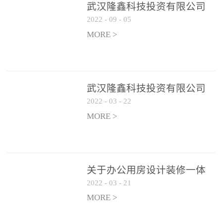
武汉隆鑫科技投资有限公司
2022
-
09
-
05
办公用房 空调设备供应商公
开遴选公告
MORE >
武汉隆鑫科技投资有限公司
2022
-
03
-
22
招聘实施方案
MORE >
关于办公用房设计装修一体
2022
-
03
-
21
化项目 跟踪审计和监理单位
遴选结果的公告
MORE >