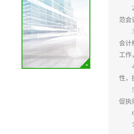
范会
会计
工作
性，
促执