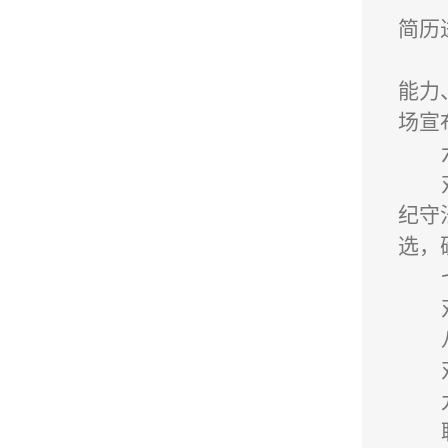
简历
能力
场宣
纪守
选，