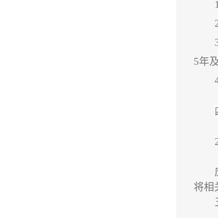
5年
将相