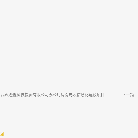
：
武汉隆鑫科技投资有限公司办公用房弱电及信息化建设项目
下一篇：
公开遴选公告
闻