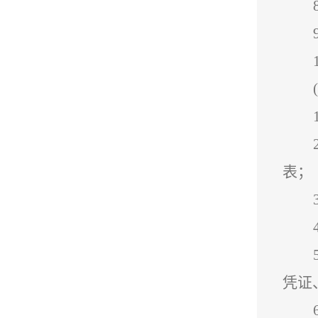
表；
凭证