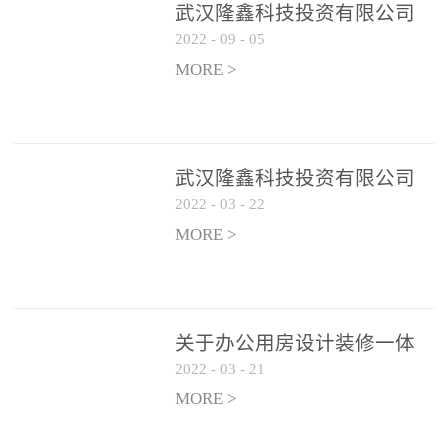
武汉隆鑫科技投资有限公司
2022
-
09
-
05
办公用房 空调设备供应商公
开遴选公告
MORE >
武汉隆鑫科技投资有限公司
2022
-
03
-
22
招聘实施方案
MORE >
关于办公用房设计装修一体
2022
-
03
-
21
化项目 跟踪审计和监理单位
遴选结果的公告
MORE >