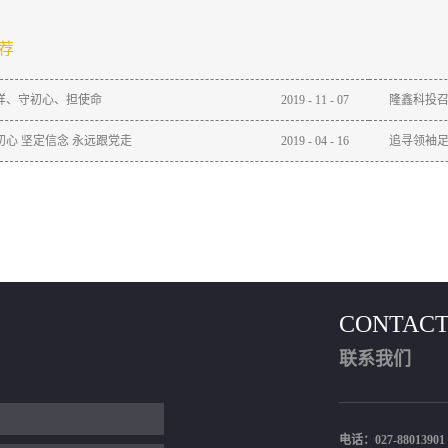
荐
样、守初心、担使命
2019
-
11
-
07
隆鑫科投召
初心 坚定信念 永远跟党走
2019
-
04
-
16
追寻领袖足
CONTACT
联系我们
电话：027-88013901