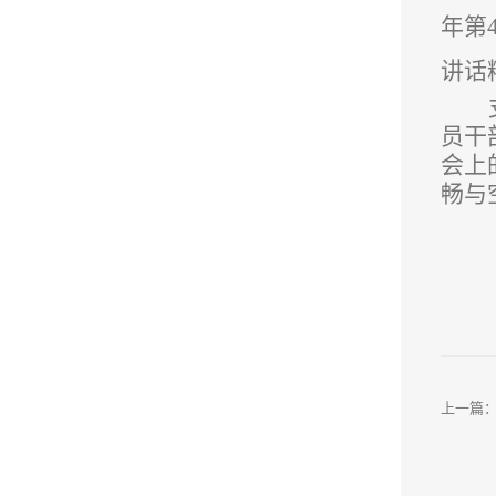
年第
讲话
员干
会上
畅与
上一篇