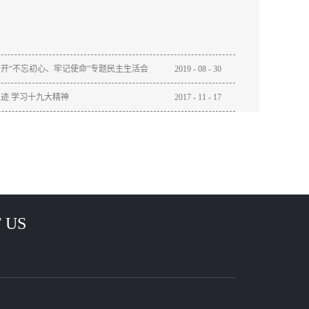
开“不忘初心、牢记使命”专题民主生活会
2019
-
08
-
30
迹 学习十九大精神
2017
-
11
-
17
 US