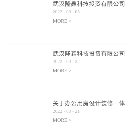
武汉隆鑫科技投资有限公司
2022
-
09
-
05
办公用房 空调设备供应商公
开遴选公告
MORE >
武汉隆鑫科技投资有限公司
2022
-
03
-
22
招聘实施方案
MORE >
关于办公用房设计装修一体
2022
-
03
-
21
化项目 跟踪审计和监理单位
遴选结果的公告
MORE >