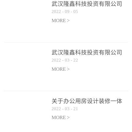
武汉隆鑫科技投资有限公司
2022
-
09
-
05
办公用房 空调设备供应商公
开遴选公告
MORE >
武汉隆鑫科技投资有限公司
2022
-
03
-
22
招聘实施方案
MORE >
关于办公用房设计装修一体
2022
-
03
-
21
化项目 跟踪审计和监理单位
遴选结果的公告
MORE >