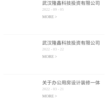
武汉隆鑫科技投资有限公司
2022
-
09
-
05
办公用房 空调设备供应商公
开遴选公告
MORE >
武汉隆鑫科技投资有限公司
2022
-
03
-
22
招聘实施方案
MORE >
关于办公用房设计装修一体
2022
-
03
-
21
化项目 跟踪审计和监理单位
遴选结果的公告
MORE >